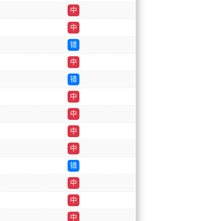
中
中
错
中
错
中
中
中
中
错
中
中
中