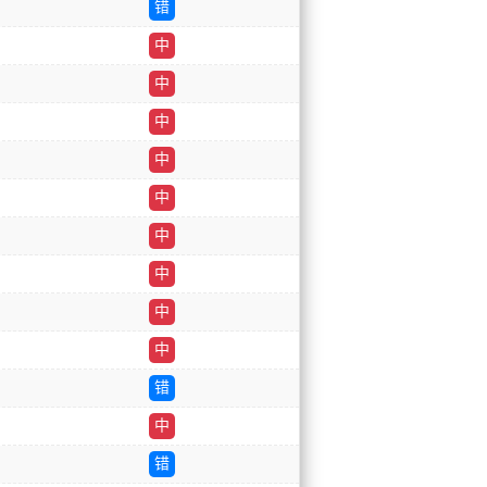
错
中
中
中
中
中
中
中
中
中
错
中
错