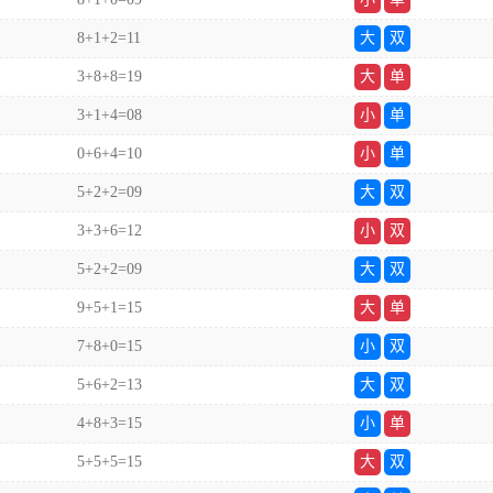
8+1+2=11
大
双
3+8+8=19
大
单
3+1+4=08
小
单
0+6+4=10
小
单
5+2+2=09
大
双
3+3+6=12
小
双
5+2+2=09
大
双
9+5+1=15
大
单
7+8+0=15
小
双
5+6+2=13
大
双
4+8+3=15
小
单
5+5+5=15
大
双