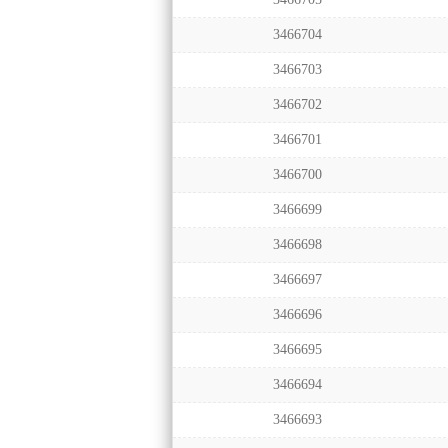
3466704
3466703
3466702
3466701
3466700
3466699
3466698
3466697
3466696
3466695
3466694
3466693