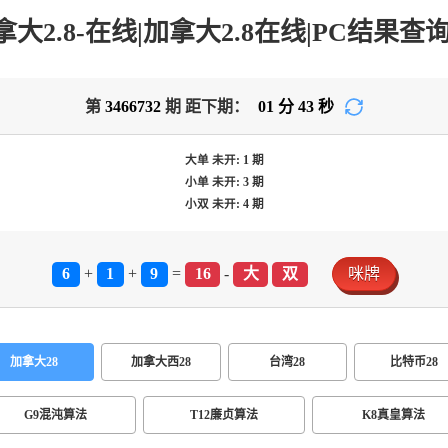
第
3466732
期 距下期：
01
分
43
秒
大单
未开:
1
期
小单
未开:
3
期
小双
未开:
4
期
6
+
1
+
9
=
16
-
大
双
咪牌
加拿大28
加拿大西28
台湾28
比特币28
G9混沌算法
T12廉贞算法
K8真皇算法