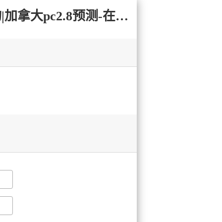
永久网址;Pc001.com 加拿大2.8-在线|加拿大2.8在线|PC结果查询|加拿大pc2.8预测-在线预测|加拿大2.8在线预测_火热优质的预测网站!