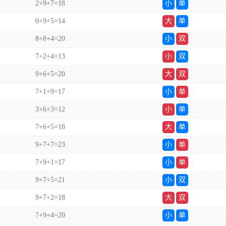
2+9+7=18
小
单
0+9+5=14
大
单
8+8+4=20
小
双
7+2+4=13
小
双
9+6+5=20
大
双
7+1+9=17
小
单
3+6+3=12
小
单
7+6+5=18
大
单
9+7+7=23
小
单
7+9+1=17
小
单
9+7+5=21
小
双
9+7+2=18
大
双
7+9+4=20
小
单