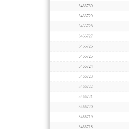
3466730
3466729
3466728
3466727
3466726
3466725
3466724
3466723
3466722
3466721
3466720
3466719
3466718