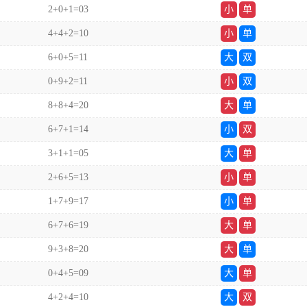
2+0+1=03
小
单
4+4+2=10
小
单
6+0+5=11
大
双
0+9+2=11
小
双
8+8+4=20
大
单
6+7+1=14
小
双
3+1+1=05
大
单
2+6+5=13
小
单
1+7+9=17
小
单
6+7+6=19
大
单
9+3+8=20
大
单
0+4+5=09
大
单
4+2+4=10
大
双