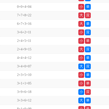
0+0+4=04
小
单
7+7+8=22
大
双
6+7+3=16
大
单
3+6+2=11
小
双
2+4+5=11
小
单
2+4+9=15
大
双
4+4+4=12
小
单
3+4+0=07
大
双
2+3+5=10
小
单
3+1+1=05
小
单
3+9+6=18
小
双
3+3+6=12
大
单
8+1+0=09
小
单