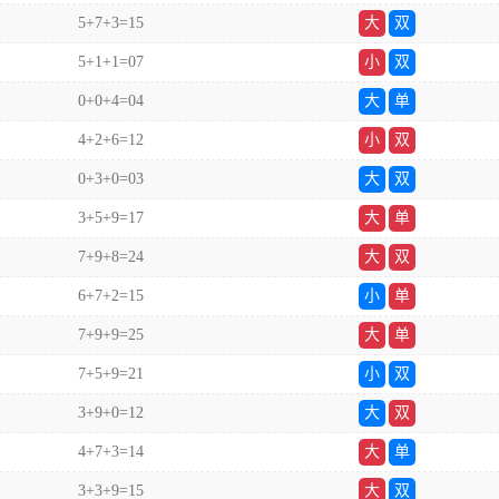
5+7+3=15
大
双
5+1+1=07
小
双
0+0+4=04
大
单
4+2+6=12
小
双
0+3+0=03
大
双
3+5+9=17
大
单
7+9+8=24
大
双
6+7+2=15
小
单
7+9+9=25
大
单
7+5+9=21
小
双
3+9+0=12
大
双
4+7+3=14
大
单
3+3+9=15
大
双