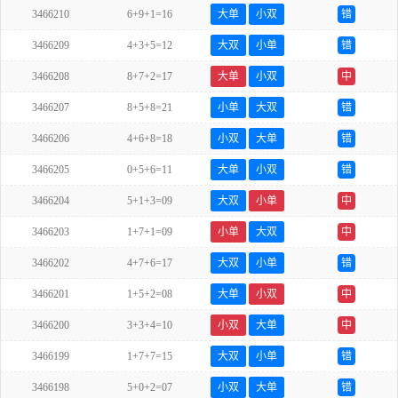
3466210
6+9+1=16
大单
小双
错
3466209
4+3+5=12
大双
小单
错
3466208
8+7+2=17
大单
小双
中
3466207
8+5+8=21
小单
大双
错
3466206
4+6+8=18
小双
大单
错
3466205
0+5+6=11
大单
小双
错
3466204
5+1+3=09
大双
小单
中
3466203
1+7+1=09
小单
大双
中
3466202
4+7+6=17
大双
小单
错
3466201
1+5+2=08
大单
小双
中
3466200
3+3+4=10
小双
大单
中
3466199
1+7+7=15
大双
小单
错
3466198
5+0+2=07
小双
大单
错