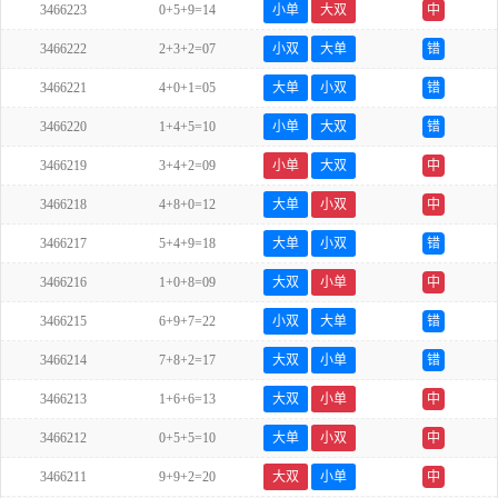
3466223
0+5+9=14
小单
大双
中
3466222
2+3+2=07
小双
大单
错
3466221
4+0+1=05
大单
小双
错
3466220
1+4+5=10
小单
大双
错
3466219
3+4+2=09
小单
大双
中
3466218
4+8+0=12
大单
小双
中
3466217
5+4+9=18
大单
小双
错
3466216
1+0+8=09
大双
小单
中
3466215
6+9+7=22
小双
大单
错
3466214
7+8+2=17
大双
小单
错
3466213
1+6+6=13
大双
小单
中
3466212
0+5+5=10
大单
小双
中
3466211
9+9+2=20
大双
小单
中