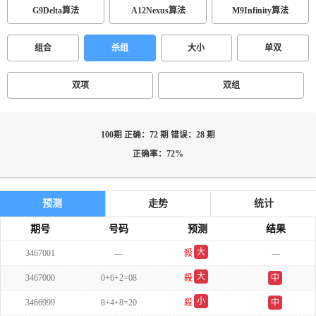
G9Delta算法
A12Nexus算法
M9Infinity算法
组合
杀组
大小
单双
双项
双组
100期 正确：72 期 错误：28 期
正确率：72%
预测
走势
统计
期号
号码
预测
结果
大
3467001
---
殺
---
单
大
3467000
0+6+2=08
殺
中
双
小
3466999
8+4+8=20
殺
中
单