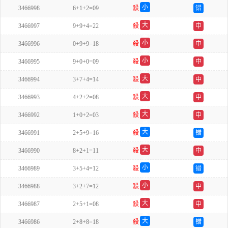
小
3466998
6+1+2=09
殺
错
单
大
3466997
9+9+4=22
殺
中
单
小
3466996
0+9+9=18
殺
中
双
小
3466995
9+0+0=09
殺
中
双
大
3466994
3+7+4=14
殺
中
单
大
3466993
4+2+2=08
殺
中
双
大
3466992
1+0+2=03
殺
中
单
大
3466991
2+5+9=16
殺
错
双
大
3466990
8+2+1=11
殺
中
双
小
3466989
3+5+4=12
殺
错
双
小
3466988
3+2+7=12
殺
中
单
大
3466987
2+5+1=08
殺
中
单
大
3466986
2+8+8=18
殺
错