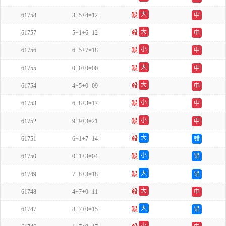
双
大
61758
3+5+4=12
殺
中
单
大
61757
5+1+6=12
殺
中
双
小
61756
6+5+7=18
殺
中
双
大
61755
0+0+0=00
殺
中
双
大
61754
4+5+0=09
殺
中
双
小
61753
6+8+3=17
殺
中
单
小
61752
9+9+3=21
殺
中
双
大
61751
6+1+7=14
殺
错
双
小
61750
0+1+3=04
殺
错
双
大
61749
7+8+3=18
殺
错
双
大
61748
4+7+0=11
殺
中
单
大
61747
8+7+0=15
殺
错
单