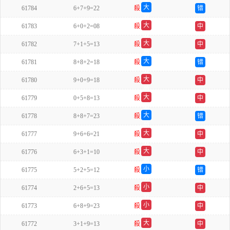
大
61784
6+7+9=22
殺
错
双
大
61783
6+0+2=08
殺
中
双
大
61782
7+1+5=13
殺
中
单
大
61781
8+8+2=18
殺
错
双
大
61780
9+0+9=18
殺
中
单
大
61779
0+5+8=13
殺
中
单
大
61778
8+8+7=23
殺
错
单
大
61777
9+6+6=21
殺
中
双
大
61776
6+3+1=10
殺
中
单
小
61775
5+2+5=12
殺
错
双
小
61774
2+6+5=13
殺
中
双
小
61773
6+8+9=23
殺
中
双
大
61772
3+1+9=13
殺
中