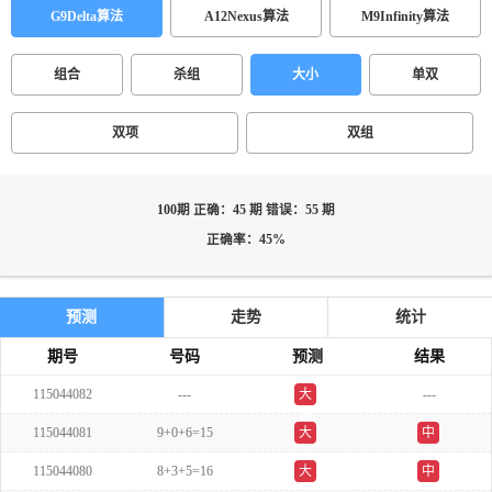
G9Delta算法
A12Nexus算法
M9Infinity算法
组合
杀组
大小
单双
双项
双组
100期 正确：45 期 错误：55 期
正确率：45%
预测
走势
统计
期号
号码
预测
结果
115044082
---
大
---
单
115044081
9+0+6=15
大
中
115044080
8+3+5=16
大
中