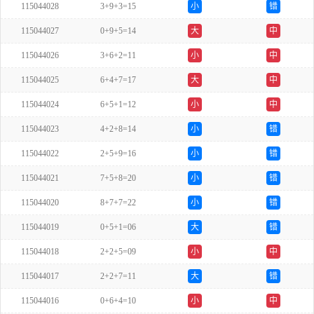
115044028
3+9+3=15
小
错
115044027
0+9+5=14
大
中
115044026
3+6+2=11
小
中
115044025
6+4+7=17
大
中
115044024
6+5+1=12
小
中
115044023
4+2+8=14
小
错
115044022
2+5+9=16
小
错
115044021
7+5+8=20
小
错
115044020
8+7+7=22
小
错
115044019
0+5+1=06
大
错
115044018
2+2+5=09
小
中
115044017
2+2+7=11
大
错
115044016
0+6+4=10
小
中