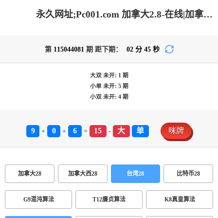
永久网址;Pc001.com 加拿大2.8-在线|加拿大2.8在线|PC结果查询|加拿大pc2.8预测-在线预测|加拿大2.8在线预测_火热优质的预测网站!
第
115044081
期 距下期：
02
分
45
秒
大双
未开:
1
期
小单
未开:
5
期
小双
未开:
4
期
9
0
6
15
大
单
咪牌
+
+
=
-
加拿大28
加拿大西28
台湾28
比特币28
G9混沌算法
T12廉贞算法
K8真皇算法