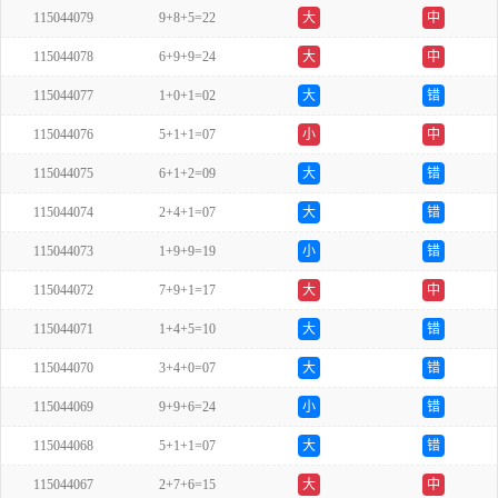
115044079
9+8+5=22
大
中
115044078
6+9+9=24
大
中
115044077
1+0+1=02
大
错
115044076
5+1+1=07
小
中
115044075
6+1+2=09
大
错
115044074
2+4+1=07
大
错
115044073
1+9+9=19
小
错
115044072
7+9+1=17
大
中
115044071
1+4+5=10
大
错
115044070
3+4+0=07
大
错
115044069
9+9+6=24
小
错
115044068
5+1+1=07
大
错
115044067
2+7+6=15
大
中