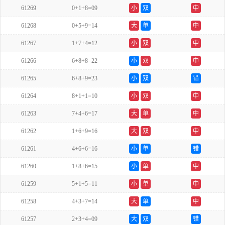
61269
0+1+8=09
小
双
中
61268
0+5+9=14
大
单
中
61267
1+7+4=12
小
双
中
61266
6+8+8=22
小
双
中
61265
6+8+9=23
小
双
错
61264
8+1+1=10
小
双
中
61263
7+4+6=17
大
单
中
61262
1+6+9=16
大
双
中
61261
4+6+6=16
小
单
错
61260
1+8+6=15
小
单
中
61259
5+1+5=11
小
单
中
61258
4+3+7=14
大
单
中
61257
2+3+4=09
大
双
错