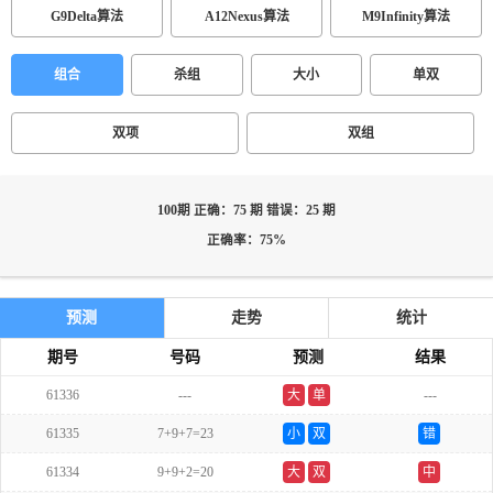
G9Delta算法
A12Nexus算法
M9Infinity算法
组合
杀组
大小
单双
双项
双组
100期 正确：75 期 错误：25 期
正确率：75%
预测
走势
统计
期号
号码
预测
结果
61336
---
大
单
---
61335
7+9+7=23
小
双
错
61334
9+9+2=20
大
双
中