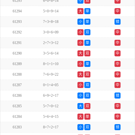
61295
6+0+8=14
小
双
中
61294
5+0+9=14
大
单
中
61293
7+3+8=18
小
单
错
61292
3+0+6=09
小
双
中
61291
2+7+3=12
小
单
中
61290
3+5+6=14
大
双
中
61289
8+1+1=10
小
单
中
61288
7+6+9=22
大
双
中
61287
0+1+4=05
小
双
中
61286
6+9+2=17
小
双
错
61285
5+7+0=12
大
双
中
61284
5+6+4=15
大
单
中
61283
8+7+2=17
小
双
错