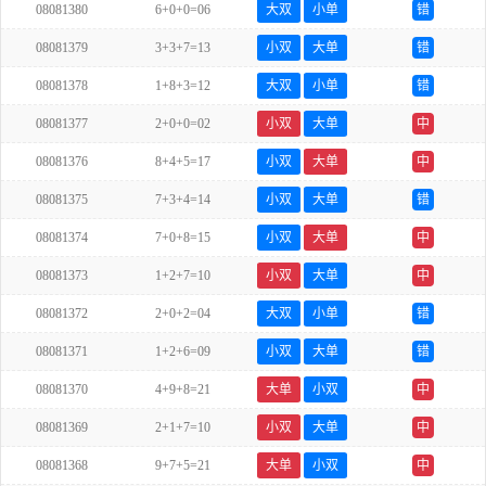
08081380
6+0+0=06
大双
小单
错
08081379
3+3+7=13
小双
大单
错
08081378
1+8+3=12
大双
小单
错
08081377
2+0+0=02
小双
大单
中
08081376
8+4+5=17
小双
大单
中
08081375
7+3+4=14
小双
大单
错
08081374
7+0+8=15
小双
大单
中
08081373
1+2+7=10
小双
大单
中
08081372
2+0+2=04
大双
小单
错
08081371
1+2+6=09
小双
大单
错
08081370
4+9+8=21
大单
小双
中
08081369
2+1+7=10
小双
大单
中
08081368
9+7+5=21
大单
小双
中