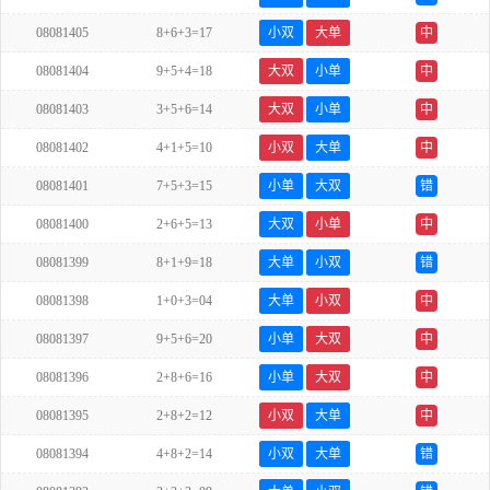
08081405
8+6+3=17
小双
大单
中
08081404
9+5+4=18
大双
小单
中
08081403
3+5+6=14
大双
小单
中
08081402
4+1+5=10
小双
大单
中
08081401
7+5+3=15
小单
大双
错
08081400
2+6+5=13
大双
小单
中
08081399
8+1+9=18
大单
小双
错
08081398
1+0+3=04
大单
小双
中
08081397
9+5+6=20
小单
大双
中
08081396
2+8+6=16
小单
大双
中
08081395
2+8+2=12
小双
大单
中
08081394
4+8+2=14
小双
大单
错