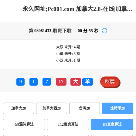
永久网址;Pc001.com 加拿大2.8-在线|加拿大2.8在线|PC结果查询|加拿大pc2.8预测-在线预测|加拿大2.8在线预测_火热优质的预测网站!
第
08081433
期 距下期：
00
分
55
秒
大双
未开:
4
期
小单
未开:
3
期
小双
未开:
1
期
9
1
7
17
大
单
咪牌
+
+
=
-
加拿大28
加拿大西28
台湾28
比特币28
G9混沌算法
T12廉贞算法
K8真皇算法