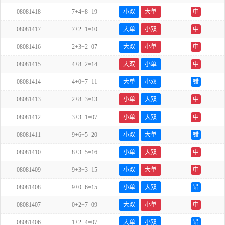
08081418
7+4+8=19
小双
大单
中
08081417
7+2+1=10
大单
小双
中
08081416
2+3+2=07
大双
小单
中
08081415
4+8+2=14
大双
小单
中
08081414
4+0+7=11
大单
小双
错
08081413
2+8+3=13
小单
大双
中
08081412
3+3+1=07
小单
大双
中
08081411
9+6+5=20
小双
大单
错
08081410
8+3+5=16
小单
大双
中
08081409
9+3+3=15
小双
大单
中
08081408
9+0+6=15
小单
大双
错
08081407
0+2+7=09
大双
小单
中
08081406
1+2+4=07
大单
小双
错